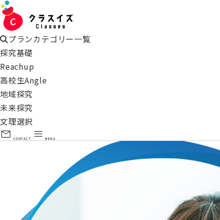
プランカテゴリー一覧
探究基礎
Reachup
高校生Angle
地域探究
未来探究
文理選択
mail
menu
CONTACT
MENU