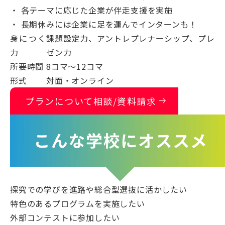
・ 各テーマに応じた企業が伴走支援を実施
・ 長期休みには企業に足を運んでインターンも！
身につく
課題設定力、アントレプレナーシップ、プレ
力
ゼン力
所要時間
8コマ〜12コマ
形式
対面・オンライン
arrow_right_alt
プランについて相談/資料請求
探究での学びを進路や総合型選抜に活かしたい
特色のあるプログラムを実施したい
外部コンテストに参加したい