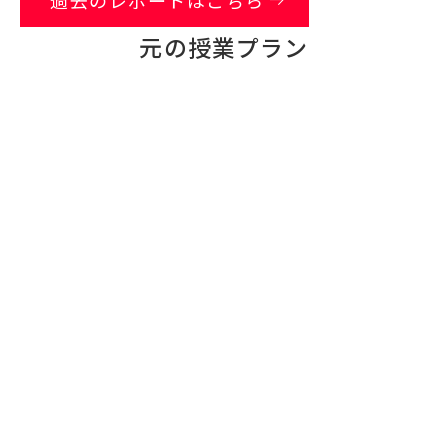
arrow_right_alt
過去のレポートはこちら
元の授業プラン