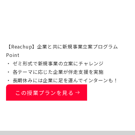
【Reachup】企業と共に新規事業立案プログラム
Point
・ ゼミ形式で新規事業の立案にチャレンジ
・ 各テーマに応じた企業が伴走支援を実施
・ 長期休みには企業に足を運んでインターンも！
arrow_right_alt
この授業プランを見る