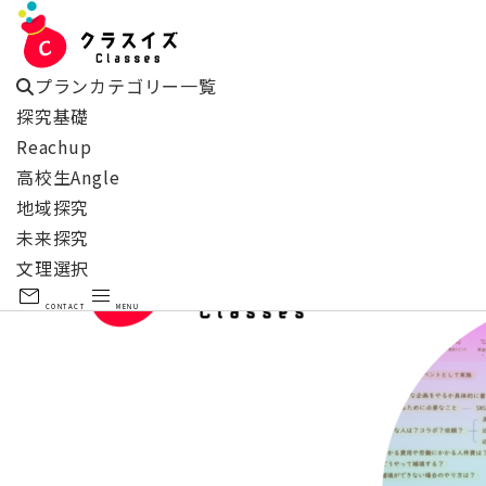
プランカテゴリー一覧
探究基礎
Reachup
高校生Angle
大阪府立河南高等学校
【Rechup・QUEST】
地域探究
未来探究
文理選択
mail
menu
CONTACT
MENU