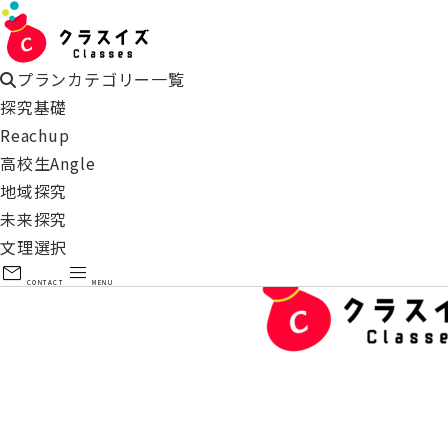
プランカテゴリー一覧
探究基礎
Reachup
高校生Angle
地域探究
雲雀丘学園中学高等学校
【テス
未来探究
文理選択
mail
menu
CONTACT
MENU