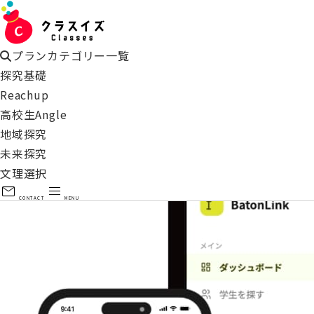
学生との接点を、
『採用資産』に変える。
一度出会った学生との縁を
蓄積し、採用へ。
プランカテゴリー一覧
探究基礎
先行登録はこちら
Reachup
高校生Angle
地域探究
未来探究
文理選択
mail
menu
CONTACT
MENU