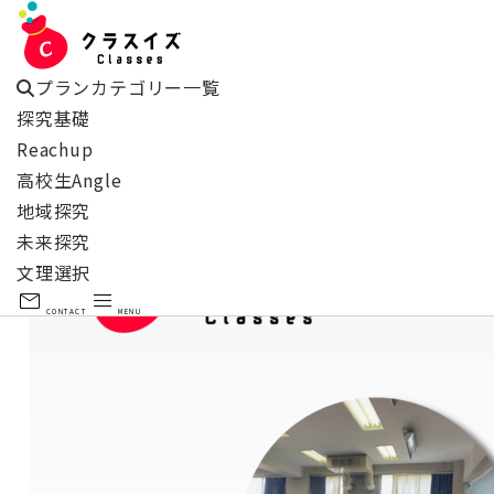
プランカテゴリー一覧
探究基礎
Reachup
高校生Angle
東京都立高島高等学校
【高校生Angle】
地域探究
未来探究
文理選択
mail
menu
CONTACT
MENU